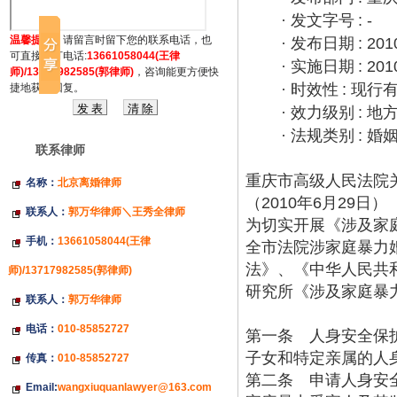
·
发文字号
: -
温馨提示：
请留言时留下您的联系电话，也
·
发布日期
: 201
可直接拔打电话:
13661058044(王律
·
实施日期
: 201
师)/13717982585(郭律师)
，咨询能更方便快
·
时效性
:
现行
捷地获得回复。
·
效力级别
:
地
·
法规类别
:
婚
联系律师
重庆市高级人民法院
名称：
北京离婚律师
（
2010
年
6
月
29
日）
联系人：
郭万华律师＼王秀全律师
为切实开展《涉及家
手机：
13661058044(王律
全市法院涉家庭暴力
法》、《中华人民共
师)/13717982585(郭律师)
研究所《涉及家庭暴
联系人：
郭万华律师
电话：
010-85852727
第一条 人身安全保
子女和特定亲属的人
传真：
010-85852727
第二条 申请人身安
Email:
wangxiuquanlawyer@163.com