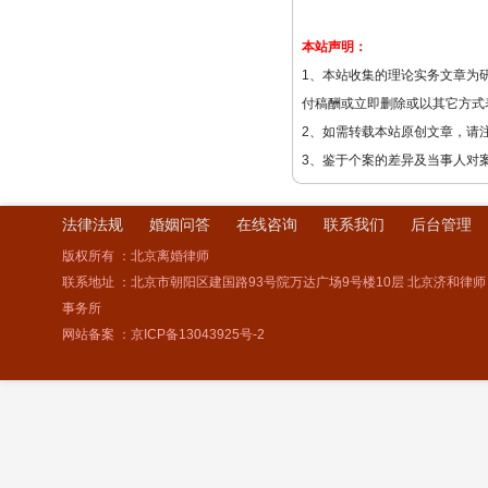
本站声明：
1、本站收集的理论实务文章为
付稿酬或立即删除或以其它方式
2、如需转载本站原创文章，请
3、鉴于个案的差异及当事人对
法律法规
婚姻问答
在线咨询
联系我们
后台管理
版权所有 ：北京离婚律师
联系地址 ：北京市朝阳区建国路93号院万达广场9号楼10层 北京济和律师
事务所
网站备案 ：
京ICP备13043925号-2