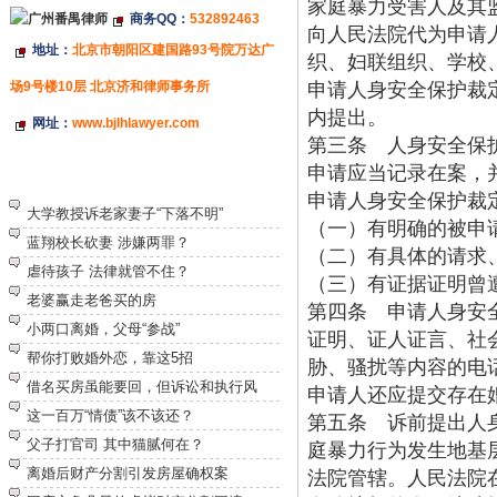
家庭暴力受害人及其
商务QQ：
532892463
向人民法院代为申请
地址：
北京市朝阳区建国路93号院万达广
织、妇联组织、学校
场9号楼10层 北京济和律师事务所
申请人身安全保护裁
内提出。
网址：
www.bjlhlawyer.com
第三条 人身安全保
申请应当记录在案，
特别推荐
申请人身安全保护裁
大学教授诉老家妻子“下落不明”
（一）有明确的被申
蓝翔校长砍妻 涉嫌两罪？
（二）有具体的请求
虐待孩子 法律就管不住？
（三）有证据证明曾
老婆赢走老爸买的房
第四条 申请人身安
小两口离婚，父母“参战”
证明、证人证言、社
帮你打败婚外恋，靠这5招
胁、骚扰等内容的电
借名买房虽能要回，但诉讼和执行风
申请人还应提交存在
这一百万“情债”该不该还？
第五条 诉前提出人
父子打官司 其中猫腻何在？
庭暴力行为发生地基
离婚后财产分割引发房屋确权案
法院管辖。人民法院