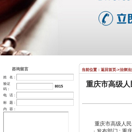
咨询留言
当前位置：
返回首页
->
法律法
姓 名：
重庆市高级人
验证
8015
码：
电 话：
标 题：
内 容：
重庆市高级人民
·
发布部门
:
重