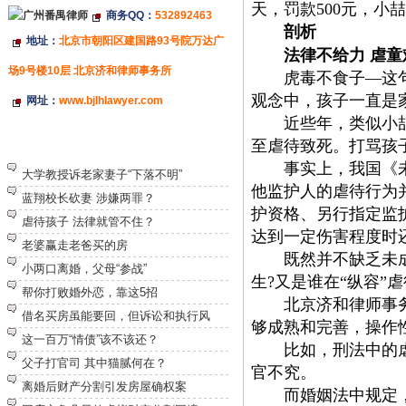
天，罚款
500
元，小喆
商务QQ：
532892463
剖析
地址：
北京市朝阳区建国路93号院万达广
法律不给力
虐童
场9号楼10层 北京济和律师事务所
虎毒不食子
—这
观念中，孩子一直是
网址：
www.bjlhlawyer.com
近些年，类似小喆这
至虐待致死。打骂孩
特别推荐
事实上，我国《未成
大学教授诉老家妻子“下落不明”
他监护人的虐待行为
蓝翔校长砍妻 涉嫌两罪？
护资格、另行指定监
虐待孩子 法律就管不住？
达到一定伤害程度时
老婆赢走老爸买的房
既然并不缺乏未成年
小两口离婚，父母“参战”
生
?
又是谁在
“纵容”
帮你打败婚外恋，靠这5招
北京
济和律师事
借名买房虽能要回，但诉讼和执行风
够成熟和完善，操作
这一百万“情债”该不该还？
比如，刑法中的虐待
父子打官司 其中猫腻何在？
官不究。
离婚后财产分割引发房屋确权案
而婚姻法中规定，受