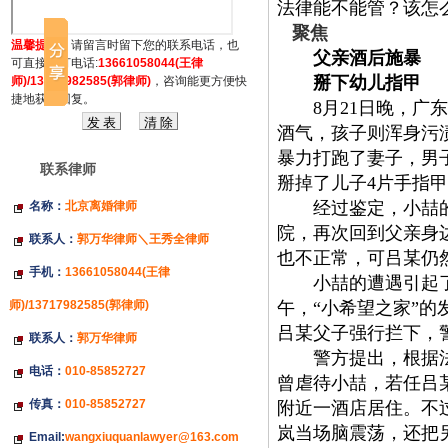
法律能不能管？该怎
聚焦
温馨提示：
请留言时留下您的联系电话，也
父亲酒后施暴
可直接拔打电话:
13661058044(王律
掰下幼儿指甲
师)/13717982585(郭律师)
，咨询能更方便快
捷地获得回复。
8
月
21
日晚，广东
酒气，孩子则浑身污
暴力打跑了妻子，男
联系律师
掰掉了儿子
4
片手指甲
经过鉴定，小喆的伤
名称：
北京离婚律师
院，再次回到父亲身
联系人：
郭万华律师＼王秀全律师
也不正常，可吕某仍
手机：
13661058044(王律
小喆的遭遇引起了
师)/13717982585(郭律师)
午，
“小希望之家”
吕某父子强行拦下，
联系人：
郭万华律师
警方提出，根据法律
电话：
010-85852727
曾虐待小喆，若任吕
传真：
010-85852727
附近一酒店居住。不
岚当场脑震荡，还把
Email:
wangxiuquanlawyer@163.com