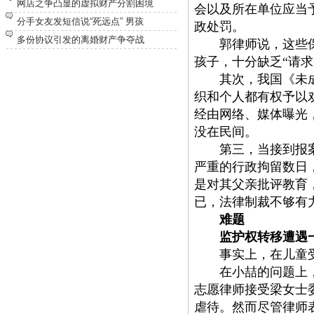
网店之争凸显的虚拟财产分割困境
会以及所在单位应当
分手女友发短信说“死远点” 男孩
政处罚。
多份协议引发的离婚财产争夺战
郭律师说，这些保护
孩子，十分缺乏
“请
其次，我国《未成
织和个人都有权予以
经由网络、媒体曝光
没在民间。
第三，当接到报案时
严重的行政拘留数日
是对其父亲批评教育
已，法律制裁不够有
难题
监护权转移遭遇一
事实上，在儿童受
在小喆的问题上，志
志愿律师接受梁女士
虐待。然而尽管律师