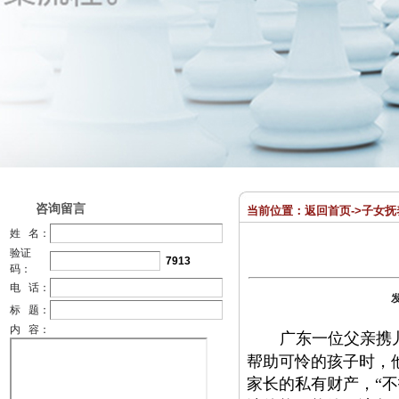
咨询留言
当前位置：
返回首页
->
子女抚
姓 名：
验证
7913
码：
电 话：
标 题：
内 容：
广东一位父亲携
帮助可怜的孩子时，
家长的私有财产，
“