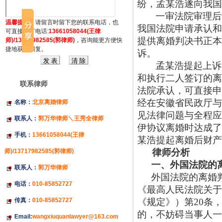
纷，孟某浩遂向我国
一审法院审理后
温馨提示：
请留言时留下您的联系电话，也
我国法院申请承认和
可直接拔打电话:
13661058044(王律
提供离婚判决书正本
师)/13717982585(郭律师)
，咨询能更方便快
捷地获得回复。
诉。
孟某浩提起上诉
和执行二人签订的离
联系律师
法院承认，可直接申
经在安徽省民政厅与
名称：
北京离婚律师
见法律问题与全程应
联系人：
郭万华律师＼王秀全律师
伊协议离婚时达成了
手机：
13661058044(王律
某浩提起离婚后财产
律师分析
师)/13717982585(郭律师)
一、外国法院的
联系人：
郭万华律师
外国法院的离婚
电话：
010-85852727
《最高人民法院关于
传真：
010-85852727
《规定》）第
20条
的，不妨碍当事人一
Email:
wangxiuquanlawyer@163.com