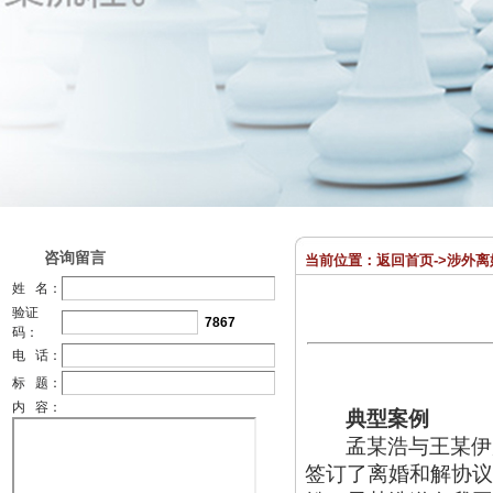
咨询留言
当前位置：
返回首页
->
涉外离
姓 名：
验证
7867
码：
电 话：
标 题：
内 容：
典型案例
孟某浩与王某伊
签订了离婚和解协议