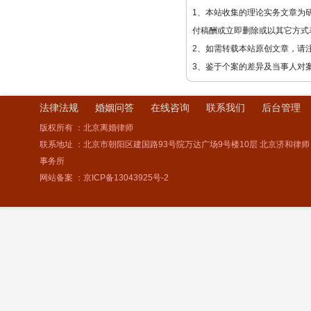
1、本站收集的理论实务文章为
付稿酬或立即删除或以其它方式
2、如需转载本站原创文章，请
3、鉴于个案的差异及当事人对
法律法规
婚姻问答
在线咨询
联系我们
后台管理
版权所有 ：北京离婚律师
联系地址 ：北京市朝阳区建国路93号院万达广场9号楼10层 北京济和律师
事务所
网站备案 ：
京ICP备13043925号-2