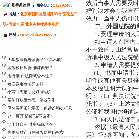
效后当事人需要及时
商务QQ：
532892463
婚判决才会在我国产
地址：
北京市朝阳区建国路93号院万达广
效力，当事人仍可以
场9号楼10层 北京济和律师事务所
二、外国法院的
1. 受理申请的人
网址：
www.bjlhlawyer.com
如申请人在国内
不一致的，由经常居
特别推荐
所地中级人民法院受
大学教授诉老家妻子“下落不明”
2. 申请人需要
蓝翔校长砍妻 涉嫌两罪？
（
1）书面申请书
虐待孩子 法律就管不住？
印件或其他有关身份
老婆赢走老爸买的房
本及经证明无误的中
小两口离婚，父母“参战”
明；（6）判决法院
帮你打败婚外恋，靠这5招
托书；（8）上述文
借名买房虽能要回，但诉讼和执行风
公证和我国使领馆认
这一百万“情债”该不该还？
3. 向人民法院
父子打官司 其中猫腻何在？
依据《最高人民
离婚后财产分割引发房屋确权案
定》第
2条可知，向