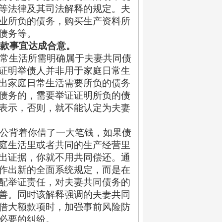
等法律及其司法解释的规定。夫
业所负的债务，购买生产资料所
债务等。
借款事宜达成合意。
常生活所需明确属于夫妻共同债
证明举债人并非用于家庭日常生
出家庭日常生活需要所负的债务
债务的，需要举证证明所负的债
表示，否则，就不能认定为夫妻
公背着你借了一大笔钱，如果债
庭生活里或者共同的生产经营里
出证据，你就不用共同偿还。通
作出新的全面系统规定，而是在
配举证责任，对夫妻共同债务的
善。同时该解释强调的夫妻共同
借大额款项时，加强事前风险防
必要的纠纷。