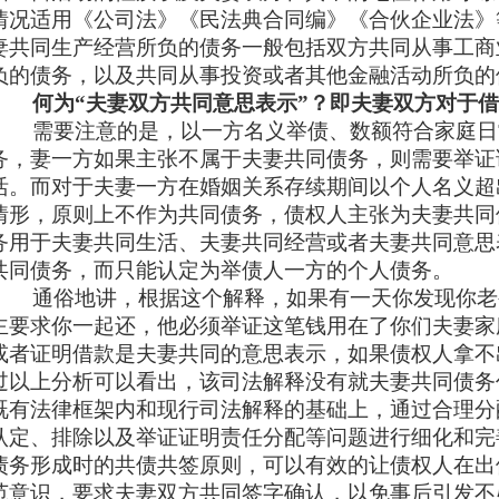
情况适用《公司法》《民法典合同编》《合伙企业法》
妻共同生产经营所负的债务一般包括双方共同从事工商
负的债务，以及共同从事投资或者其他金融活动所负的
何为
“夫妻双方共同意思表示”？即夫妻双方对于
需要注意的是，以一方名义举债、数额符合家庭日
务，妻一方如果主张不属于夫妻共同债务，则需要举证
活。而对于夫妻一方在婚姻关系存续期间以个人名义超
情形，原则上不作为共同债务，债权人主张为夫妻共同
务用于夫妻共同生活、夫妻共同经营或者夫妻共同意思
共同债务，而只能认定为举债人一方的个人债务。
通俗地讲，根据这个解释，如果有一天你发现你老
主要求你一起还，他必须举证这笔钱用在了你们夫妻家
或者证明借款是夫妻共同的意思表示，如果债权人拿不
过以上分析可以看出，该司法解释没有就夫妻共同债务
既有法律框架内和现行司法解释的基础上，通过合理分
认定、排除以及举证证明责任分配等问题进行细化和完
债务形成时的共债共签原则，可以有效的让债权人在出
范意识，要求夫妻双方共同签字确认，以免事后引发不