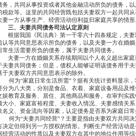
债务，共同从事投资或者其他金融活动所负的债务，以
的税款等。这里的共同经营既包括夫妻双方一起共同从
夫妻一方从事生产、经营活动但利益归家庭共享的情形
三、夫妻共同债务司法认定原则
根据我国《民法典》第一千零六十四条规定，夫妻
追认等共同意思表示所负的债务，以及夫妻一方在婚姻
日常生活需要所负的债务，属于夫妻共同债务。
夫妻一方在婚姻关系存续期间以个人名义超出家庭
于夫妻共同债务；但是，债权人能够证明该债务用于夫
基于夫妻双方共同意思表示的除外。
何为
“家庭日常生活所需”？据有关统计资料显示
要分为八大类，分别是食品、衣着、家庭设备用品及维
文娱教育及服务、居住、其他商品和服务。在审判实践
额大小、家庭富裕程度、夫妻收入情况、夫妻感情关系
款名义、资金流向等因素，认定债务是否系为家庭日常
何为
“夫妻共同经营”？主要是指由夫妻双方共同
方决定但得到另一方授权的情形。判断生产经营活动是
据经营活动的性质以及夫妻双方在其中的地位作用等综