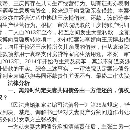
袁璐、王庆博存在共同生产经营行为。现有证据亦表明
车辆等生意所需资金，除来源于向袁璐亲友借款、本案
袁璐亦在经营过程中协助王庆博借款、还款，该部分事
同生产经营行为。根据一审法院调取的王庆博账户明细
看，二人自2013年至今，相互之间发生大量转款，金
庆博向袁璐所转款项中，亦包括案涉李婧向王庆博出借
后，均用于偿还王庆博所欠其亲属的借款，但从袁璐陈
述款项亦用于袁璐支付房贷等家庭生活用途。本案一审
自2013年、2014年开始做生意及卖车，其虽不知道
外借款的事实。综合上述事实，一审法院认定案涉债务
并判令袁璐承担共同还款责任并无不当。最终二审法院
法律分析
一、离婚时约定夫妻共同债务由一方偿还的，债权
权？
《民法典婚姻家庭编司法解释一》第
35条规定，
效判决、裁定、调解书已经对夫妻财产分割问题作出处
债务向男女双方主张权利。
一方就夫妻共同债务承担清偿责任后，主张由另一