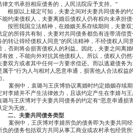
法律文书承担相应债务的，人民法院应予支持。
”
根据以上规定可知，夫妻之间对夫妻共同债务的约
不能约束债权人，夫妻离婚后债权人仍有权向未承担债
按照我国立法精神，在婚姻关系存续期间，夫妻双
法定的所得共有制，夫妻对共同债务都负有连带清偿责
务的转让得经债权人同意”的民法精神，不经债权人同
质，否则将会损害债权人的利益。因此，夫妻之间离婚
部有效，不能向外对抗其他债权人。所以，债权人仍然
夫妻双方或者其中任何一方要求偿还。而以逃避债务为
是属于“行为人与相对人恶意串通，损害他人合法权益
力。
案例中，袁璐与王庆博协议离婚时约定婚姻存续期
定对李婧并不产生法律效力，且该约定产生在李婧与王
袁璐与王庆博对于夫妻共同债务的约定有
“恶意串通损
认定为无效。
二、夫妻共同债务类型
案例中，王庆博对李婧所负的债务即为夫妻共同经
所负的债务包括双方共同从事工商业或农村承包经营所