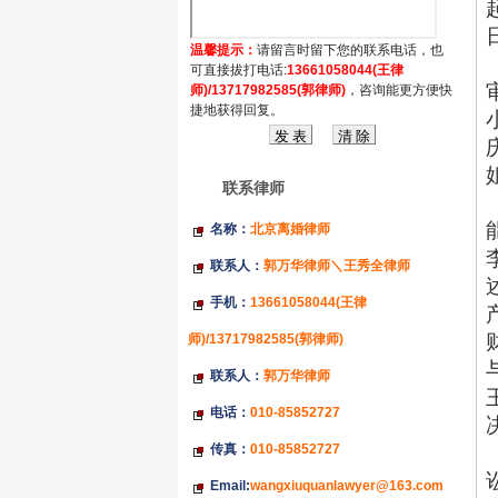
温馨提示：
请留言时留下您的联系电话，也
可直接拔打电话:
13661058044(王律
师)/13717982585(郭律师)
，咨询能更方便快
捷地获得回复。
联系律师
名称：
北京离婚律师
联系人：
郭万华律师＼王秀全律师
手机：
13661058044(王律
师)/13717982585(郭律师)
联系人：
郭万华律师
电话：
010-85852727
传真：
010-85852727
Email:
wangxiuquanlawyer@163.com