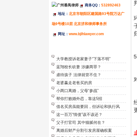
商务QQ：
532892463
地址：
北京市朝阳区建国路93号院万达广
场9号楼10层 北京济和律师事务所
网址：
www.bjlhlawyer.com
特别推荐
大学教授诉老家妻子“下落不明”
蓝翔校长砍妻 涉嫌两罪？
虐待孩子 法律就管不住？
老婆赢走老爸买的房
小两口离婚，父母“参战”
帮你打败婚外恋，靠这5招
借名买房虽能要回，但诉讼和执行风
这一百万“情债”该不该还？
父子打官司 其中猫腻何在？
离婚后财产分割引发房屋确权案