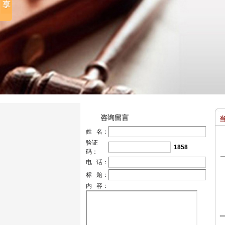
咨询留言
当
姓 名：
验证
1858
码：
电 话：
标 题：
内 容：