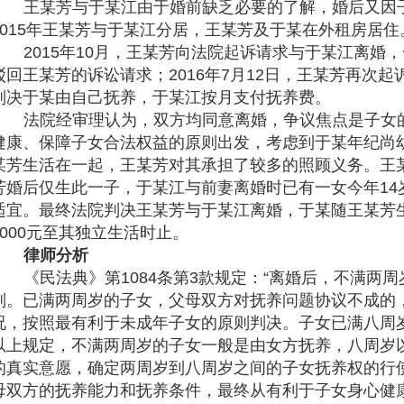
王某芳与于某江由于婚前缺乏必要的了解，婚后又因
2015年王某芳与于某江分居，王某芳及于某在外租房居住
2015年10月，王某芳向法院起诉请求与于某江离婚，一
驳回王某芳的诉讼请求；2016年7月12日，王某芳再次
判决于某由自己抚养，于某江按月支付抚养费。
法院经审理认为，双方均同意离婚，争议焦点是子女
健康、保障子女合法权益的原则出发，考虑到于某年纪尚
某芳生活在一起，王某芳对其承担了较多的照顾义务。王
芳婚后仅生此一子，于某江与前妻离婚时已有一女今年14
适宜。最终法院判决王某芳与于某江离婚，于某随王某芳
1000元至其独立生活时止。
律师分析
《民法典》第
1084条第3款规定：“离婚后，不满两
则。已满两周岁的子女，父母双方对抚养问题协议不成的
况，按照最有利于未成年子女的原则判决。子女已满八周
以上规定，不满两周岁的子女一般是由女方抚养，八周岁
的真实意愿，确定两周岁到八周岁之间的子女抚养权的行
母双方的抚养能力和抚养条件，最终从有利于子女身心健