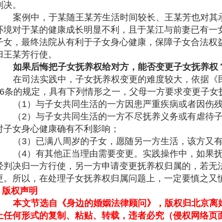
判决。
案例中，于某随王某芳生活时间较长、王某芳也对其
环境对于某的健康成长明显不利，且于某江与前妻已有一
子女，最终法院从有利于子女身心健康，保障子女合法权
归王某芳行使。
如果后悔把子女抚养权给对方，能否变更子女抚养权
在司法实践中，子女抚养权变更的难度较大，依据《
56条的规定，具有下列情形之一，父母一方要求变更子女
（1）与子女共同生活的一方因患严重疾病或者因伤
（2）与子女共同生活的一方不尽抚养义务或有虐待
对子女身心健康确有不利影响；
（3）已满八周岁的子女，愿随另一方生活，该方又
（4）有其他正当理由需要变更。实践操作中，如果
经判决归一方行使，另一方申请变更抚养权归属的，若无
更。所以，在处理子女抚养权归属问题上，一定要慎之又
版权声明
本文节选自《身边的婚姻法律顾问》，版权归北京离
止任何形式的复制、粘贴、转载，违者必究（侵权网络页