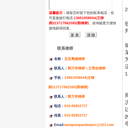
温馨提示：
请留言时留下您的联系电话，也
可直接拔打电话:
13661058044(王律
师)/13717982585(郭律师)
，咨询能更方便快
捷地获得回复。
联系律师
名称：
北京离婚律师
联系人：
郭万华律师＼王秀全律师
手机：
13661058044(王律
师)/13717982585(郭律师)
联系人：
郭万华律师
电话：
010-85852727
传真：
010-85852727
Email:
wangxiuquanlawyer@163.com