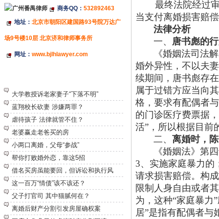
最终法院经过
商务QQ：
532892463
当支付离婚损害赔偿
地址：
北京市朝阳区建国路93号院万达广
法律分析
场9号楼10层 北京济和律师事务所
一、
唐书彪的行
《婚姻法司法解
网址：
www.bjlhlawyer.com
婚外异性，不以夫妻
续期间，唐书彪存在
特别推荐
属于过错方应当向其
大学教授诉老家妻子“下落不明”
格，要求有配偶者与
蓝翔校长砍妻 涉嫌两罪？
的门诊医疗费票据，
虐待孩子 法律就管不住？
活”，所以根据目前
老婆赢走老爸买的房
二、
离婚时，陈
小两口离婚，父母“参战”
《婚姻法》第四
帮你打败婚外恋，靠这5招
3、实施家庭暴力的
借名买房虽能要回，但诉讼和执行风
请求损害赔偿。构成
这一百万“情债”该不该还？
限制人身自由或者其
父子打官司 其中猫腻何在？
为，这种“家庭暴力
离婚后财产分割引发房屋确权案
居”是指有配偶者与