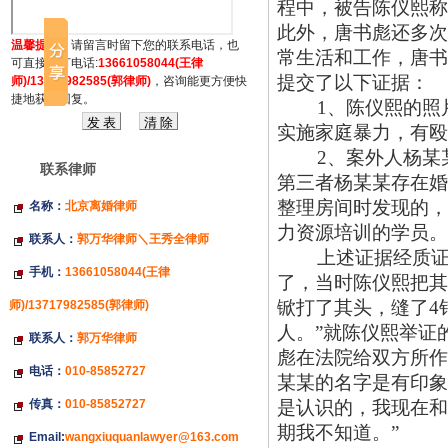
程中，被告陈仪熙称
此外，唐书彪还多次
温馨提示：
请留言时留下您的联系电话，也
常生活和工作，唐书
可直接拔打电话:
13661058044(王律
提交了以下证据：
师)/13717982585(郭律师)
，咨询能更方便快
捷地获得回复。
1、陈仪熙的照
实施家庭暴力，有殴
2、案外人杨某
联系律师
第三者杨某某存在婚
整理房间时发现的，
名称：
北京离婚律师
力资源培训的学员。
联系人：
郭万华律师＼王秀全律师
上述证据经质
手机：
13661058044(王律
了，当时陈仪熙把其
锨打了其头，缝了4
师)/13717982585(郭律师)
人。”就陈仪熙举证
联系人：
郭万华律师
彪在法院给双方所作
电话：
010-85852727
某某的名字是有印象
传真：
010-85852727
是认识的，我现在和
期我不知道。”
Email:
wangxiuquanlawyer@163.com