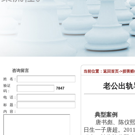
咨询留言
当前位置：
返回首页
->
损害赔
姓 名：
老公出轨
验证
7847
码：
电 话：
标 题：
内 容：
典型案例
唐书彪、陈仪
日生一子唐超。20