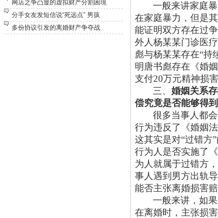
网店之争凸显的虚拟财产分割困境
一般来讲家庭暴
分手女友发短信说“死远点” 男孩
在家庭暴力，但是其
多份协议引发的离婚财产争夺战
能证明双方存在过争
外人杨某某门诊医疗
彪与杨某某存在“持
明唐书彪存在《婚姻
支付20万元精神损
三、
婚姻关系存
偿究竟是否能够得到
很多当事人都会
行为违反了《婚姻法
这其实是对
“过错方
行为人是否实施了《
为人就属于过错方，
事人遇到男方出轨导
能否主张离婚损害赔
一般来讲，如果
在离婚时，主张损害