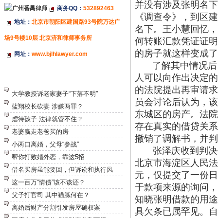
并没有涉及张明名下
商务QQ：
532892463
《调查令》，到区建
地址：
北京市朝阳区建国路93号院万达广
名下。王小慧回忆，
场9号楼10层 北京济和律师事务所
何转账汇款凭证证明
的房子就这样变成了
网址：
www.bjlhlawyer.com
了解其中情况后
人可以向作出决定的
特别推荐
的法院提出再审请求
大学教授诉老家妻子“下落不明”
员会讨论后认为，该
蓝翔校长砍妻 涉嫌两罪？
东城区的房产。法院
虐待孩子 法律就管不住？
存在真实的借贷关系
老婆赢走老爸买的房
撤销了调解书，并判
小两口离婚，父母“参战”
张泽庆收到判决
帮你打败婚外恋，靠这5招
北京市海淀区人民法
借名买房虽能要回，但诉讼和执行风
元，仅提交了一份日
这一百万“情债”该不该还？
于款项来源的询问，
父子打官司 其中猫腻何在？
知晓张明借款的用途
离婚后财产分割引发房屋确权案
具欠条已属罕见。自