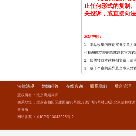
止任何形式的复制、
关投诉，或直接向法
本站声明：
1、本站收集的理论实务文章为
付稿酬或立即删除或以其它方式
2、如需转载本站原创文章，请
3、鉴于个案的差异及当事人对
法律法规
婚姻问答
在线咨询
联系我们
后台管理
版权所有 ：北京离婚律师
联系地址 ：北京市朝阳区建国路93号院万达广场9号楼10层 北京济和律师
事务所
网站备案 ：
京ICP备13043925号-2