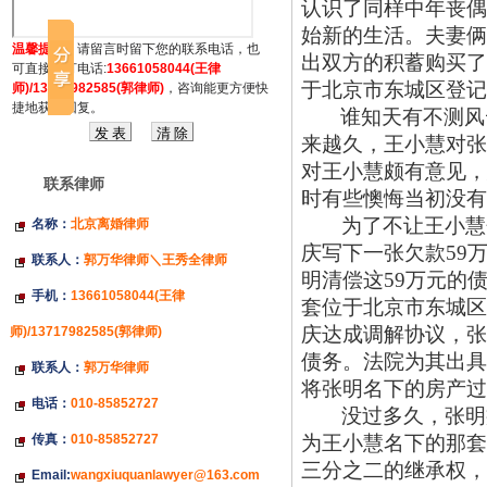
认识了同样中年丧偶
始新的生活。夫妻俩
温馨提示：
请留言时留下您的联系电话，也
出双方的积蓄购买了
可直接拔打电话:
13661058044(王律
于北京市东城区登记
师)/13717982585(郭律师)
，咨询能更方便快
捷地获得回复。
谁知天有不测风
来越久，王小慧对张
对王小慧颇有意见，
联系律师
时有些懊悔当初没有
为了不让王小慧
名称：
北京离婚律师
庆写下一张欠款
59
联系人：
郭万华律师＼王秀全律师
明清偿这59万元的
手机：
13661058044(王律
套位于北京市东城区
庆达成调解协议，张
师)/13717982585(郭律师)
债务。法院为其出具
联系人：
郭万华律师
将张明名下的房产过
电话：
010-85852727
没过多久，张明
传真：
010-85852727
为王小慧名下的那套
三分之二的继承权，
Email:
wangxiuquanlawyer@163.com