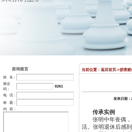
咨询留言
当前位置：
返回首页
->
损害赔
姓 名：
验证
0261
码：
电 话：
发表日期：
标 题：
内 容：
传承实例
张明中年丧偶，
活。张明退休后感到