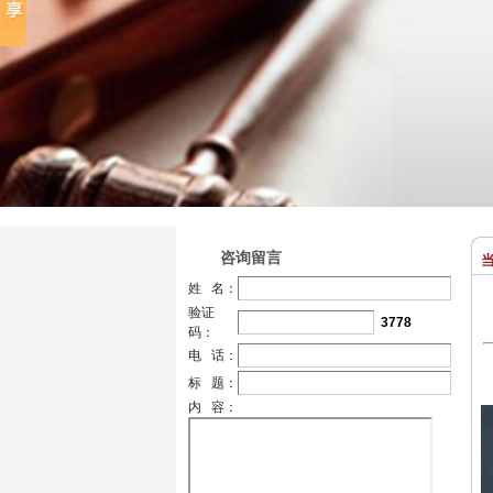
咨询留言
当
姓 名：
验证
3778
码：
电 话：
标 题：
内 容：