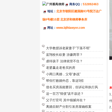
商务QQ：
532892463
地址：
北京市朝阳区建国路93号院万达广
场9号楼10层 北京济和律师事务所
网址：
www.bjlhlawyer.com
特别推荐
大学教授诉老家妻子“下落不明”
蓝翔校长砍妻 涉嫌两罪？
虐待孩子 法律就管不住？
老婆赢走老爸买的房
小两口离婚，父母“参战”
帮你打败婚外恋，靠这5招
借名买房虽能要回，但诉讼和执行风
这一百万“情债”该不该还？
父子打官司 其中猫腻何在？
离婚后财产分割引发房屋确权案