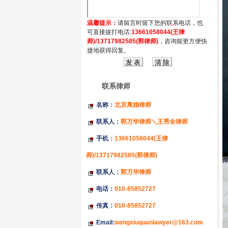
温馨提示：
请留言时留下您的联系电话，也
可直接拔打电话:
13661058044(王律
师)/13717982585(郭律师)
，咨询能更方便快
捷地获得回复。
联系律师
名称：
北京离婚律师
联系人：
郭万华律师＼王秀全律师
手机：
13661058044(王律
师)/13717982585(郭律师)
联系人：
郭万华律师
电话：
010-85852727
传真：
010-85852727
Email:
wangxiuquanlawyer@163.com