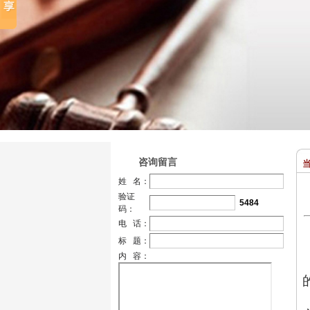
咨询留言
当
姓 名：
验证
5484
码：
电 话：
标 题：
内 容：