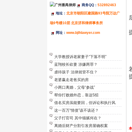
商务QQ：
532892463
地址：
北京市朝阳区建国路93号院万达广
场9号楼10层 北京济和律师事务所
网址：
www.bjlhlawyer.com
特别推荐
大学教授诉老家妻子“下落不明”
蓝翔校长砍妻 涉嫌两罪？
虐待孩子 法律就管不住？
老婆赢走老爸买的房
小两口离婚，父母“参战”
帮你打败婚外恋，靠这5招
借名买房虽能要回，但诉讼和执行风
这一百万“情债”该不该还？
父子打官司 其中猫腻何在？
离婚后财产分割引发房屋确权案