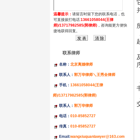
温馨提示：
请留言时留下您的联系电话，也
可直接拔打电话:
13661058044(王律
师)/13717982585(郭律师)
，咨询能更方便快
捷地获得回复。
联系律师
名称：
北京离婚律师
联系人：
郭万华律师＼王秀全律师
手机：
13661058044(王律
师)/13717982585(郭律师)
联系人：
郭万华律师
电话：
010-85852727
传真：
010-85852727
Email:
wangxiuquanlawyer@163.com