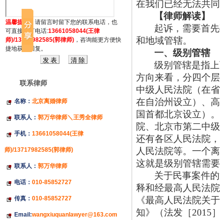
在我们已经无法共同
【律师解读】
温馨提示：
请留言时留下您的联系电话，也
起诉，需要首先
可直接拔打电话:
13661058044(王律
和地域管辖。
师)/13717982585(郭律师)
，咨询能更方便快
捷地获得回复。
一、级别管辖
级别管辖是指上
方向来看，分四个层
联系律师
中级人民法院（在省
在自治州设立）、高
名称：
北京离婚律师
国首都北京设立）。
联系人：
郭万华律师＼王秀全律师
院、北京市第二中级
手机：
13661058044(王律
还有各区人民法院，
人民法院等。一个离
师)/13717982585(郭律师)
这就是级别管辖需要
联系人：
郭万华律师
关于民事案件的
电话：
010-85852727
释和经最高人民法院
传真：
010-85852727
《最高人民法院关于
知》（法发［
201
Email:
wangxiuquanlawyer@163.com