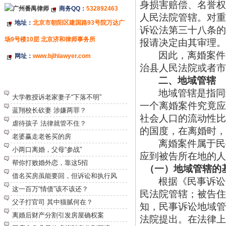
身损害赔偿、名誉权
商务QQ：
532892463
人民法院管辖。对重
地址：
北京市朝阳区建国路93号院万达广
诉讼法第三十八条的
场9号楼10层 北京济和律师事务所
报请决定由其审理。
因此，离婚案件
网址：
www.bjlhlawyer.com
治县人民法院或者市
二、地域管辖
特别推荐
地域管辖是指同
大学教授诉老家妻子“下落不明”
一个离婚案件究竟应
蓝翔校长砍妻 涉嫌两罪？
社会人口的流动性比
虐待孩子 法律就管不住？
的国度，在离婚时，
老婆赢走老爸买的房
离婚案件属于民
小两口离婚，父母“参战”
应到被告所在地的人
帮你打败婚外恋，靠这5招
（一）地域管辖的
借名买房虽能要回，但诉讼和执行风
根据《民事诉讼
这一百万“情债”该不该还？
民法院管辖；被告住
父子打官司 其中猫腻何在？
知，民事诉讼地域管
离婚后财产分割引发房屋确权案
法院提出。在法律上