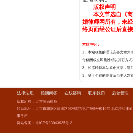
版权声明
本文节选自《离
婚律师网所有，未经
络页面经公证后直接
本站声明：
1、本站收集的理论实务文章为
付稿酬或立即删除或以其它方式
2、如需转载本站原创文章，请
3、鉴于个案的差异及当事人对
法律法规
婚姻问答
在线咨询
联系我们
后台管理
版权所有 ：北京离婚律师
联系地址 ：北京市朝阳区建国路93号院万达广场9号楼10层 北京济和律师
事务所
网站备案 ：
京ICP备13043925号-2