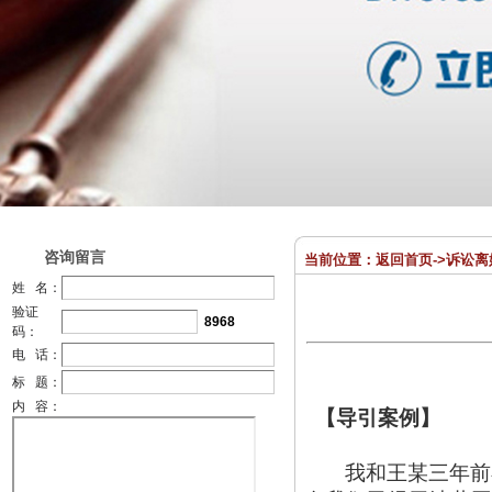
咨询留言
当前位置：
返回首页
->
诉讼离
姓 名：
验证
8968
码：
电 话：
标 题：
内 容：
【导引案例】
我和王某三年前