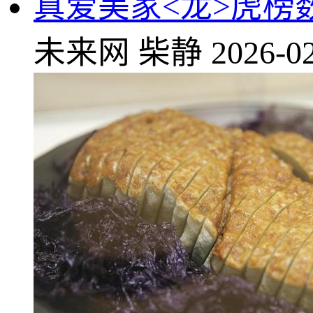
真爱美家<龙>虎榜数
未来网
柴静
2026-02