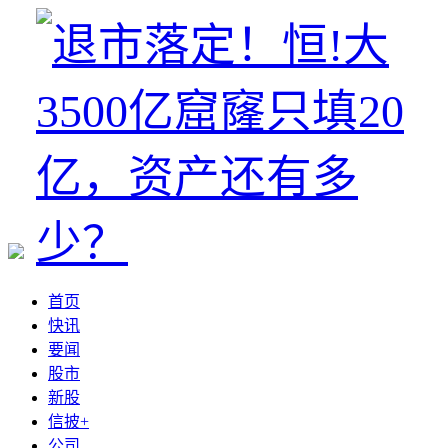
首页
快讯
要闻
股市
新股
信披+
公司