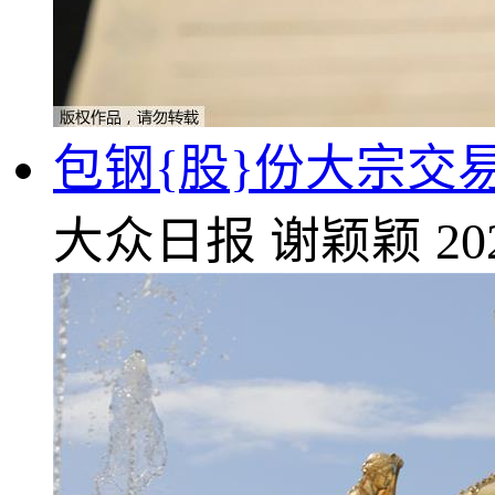
包钢{股}份大宗交易成
大众日报
谢颖颖
20