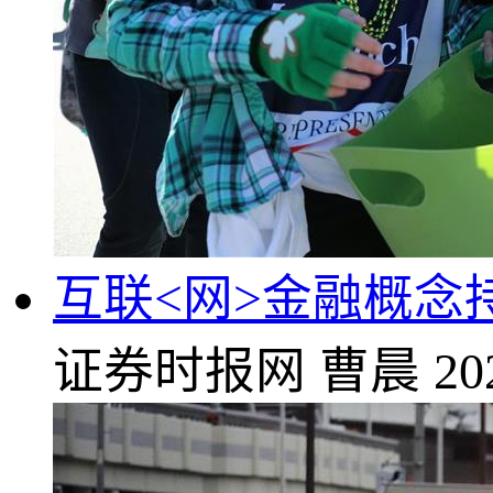
互联<网>金融概念
证券时报网
曹晨
20