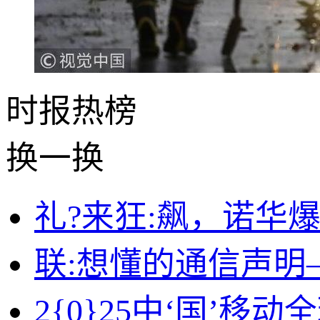
时报
热榜
换一换
礼?来狂:飙，诺华
联:想懂的通信声
2{0}25中‘国’