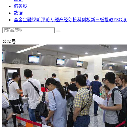
港美股
数据
基金
金融
视听
评论
专题
产经
创投
科创板
新三板
投教
ESG
滚
公众号