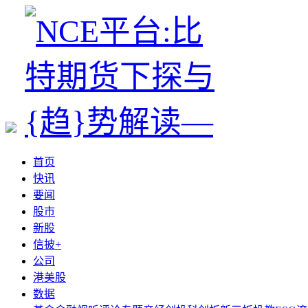
首页
快讯
要闻
股市
新股
信披+
公司
港美股
数据