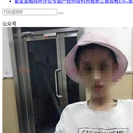
基金
金融
视听
评论
专题
产经
创投
科创板
新三板
投教
ESG
滚
公众号