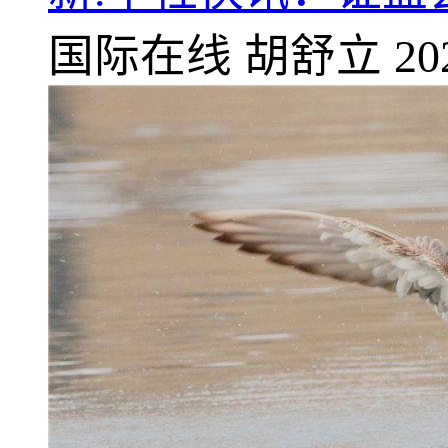
国际在线
胡舒立
20