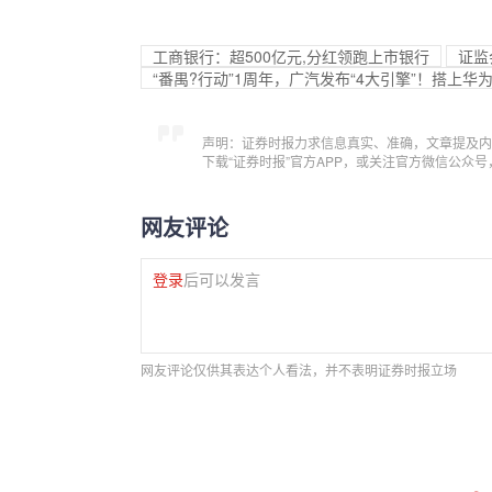
工商银行：超500亿元,分红领跑上市银行
证监
“番禺?行动”1周年，广汽发布“4大引擎”！搭上华
声明：证券时报力求信息真实、准确，文章提及内
下载“证券时报”官方APP，或关注官方微信公众
网友评论
登录
后可以发言
网友评论仅供其表达个人看法，并不表明证券时报立场