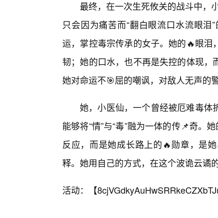
最终，在一次生死攸关的战斗中，小医
只会因为痛苦而“翻白眼流口水流眼泪”
运，掌控毒宗传承的女子。她的🔥眼泪
韧；她的口水，也不再是失控的体现，
她对命运不🎯屈的嘲讽，对敌人无声的
她，小医仙，一个曾经被厄难毒体
能够将“情”与“毒”融为一体的传📌奇
反应，而是她成长路上的🔥勋章，是
释。她用自己的方式，在这个波诡云谲
活动：【
8cjVGdkyAuHwSRRkeCZXbTJ