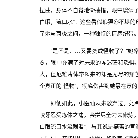
扭曲，身体不自觉地💡抽搐，眼中噙满
白眼，流口水”。这些看似狼狈🙂不堪
了她与萧炎之间，一种独特的情感纽带
“是不是……又要变成怪物了？”她
🌸，眼中充满了对未来的🔥迷茫和恐
人，但厄难毒体带📝来的却是无尽的痛
个真正的“怪物”，彻底伤害到她最在意
即便如此，小医仙从未放弃过。她
咬牙忍受炼体之痛，会拼尽全力去修炼，
白眼流口水流眼泪”，与其说是痛苦的宣