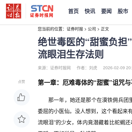
首页
快讯
要闻
股市
您当前的位置：
证券时报
>
公司
>
正文
绝世毒医的“甜蜜负担
流眼泪生存法则
来源：证券时报网
作者：刘虎
2026-02-09 20
第一章：厄难毒体的“甜蜜”诅咒
点赞
那一年，她还是那个在漠铁佣兵团里
委屈的小医仙。没人想到，这个看起来有
流眼泪”的少女，体内竟潜藏着比蛇蝎还