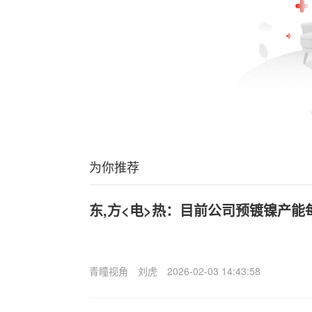
为你推荐
东,方<电>热：目前公司预镀镍产能每
青瞳视角
刘虎
2026-02-03 14:43:58