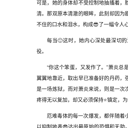
可是，她的身体却不受控制地抽搐着，
清。那双原本清澈的眼眸，此刻却因为剧
不住的口水和泪水，构成😎了一幅令人
每当🙂这时，她内心深处最深切
役。
“你这个笨蛋，又发作了。”萧炎总
翼翼地靠近，取出早已准备好的丹药，
是一场炼狱，而对萧炎来说，则是一次
疼得无以复加，却又必须保持⭐镇定，
厄难毒体的每一次爆发，都伴随着
以抑制地表😎达出最原始的恐惧和无助