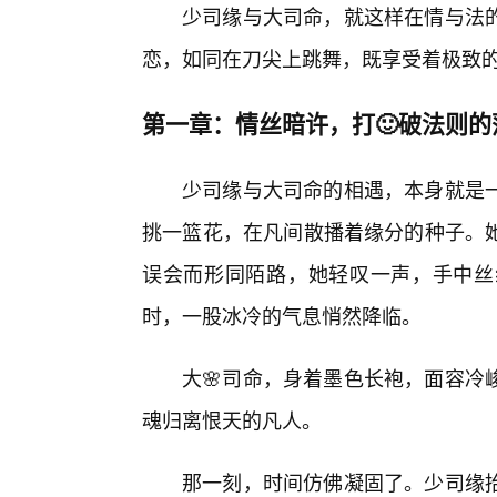
少司缘与大司命，就这样在情与法
恋，如同在刀尖上跳舞，既享受着极致
第一章：情丝暗许，打🙂破法则的
少司缘与大司命的相遇，本身就是
挑一篮花，在凡间散播着缘分的种子。
误会而形同陌路，她轻叹一声，手中丝
时，一股冰冷的气息悄然降临。
大🌸司命，身着墨色长袍，面容冷
魂归离恨天的凡人。
那一刻，时间仿佛凝固了。少司缘