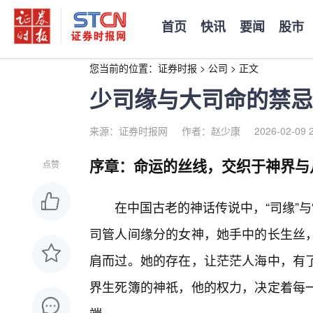
首页
快讯
要闻
股市
您当前的位置：
证券时报
>
公司
>
正文
少司缘与大司命的禁忌
来源：证券时报网
作者：赵少康
2026-02-09 
序章：命运的丝线，交织于神界与
点赞
在中国古老的神话传说中，“司缘”
司管人间缘分的女神，她手中的长生丝
肩而过。她的存在，让茫茫人海中，有
界生死簿的神祇，他的权力，决定着每