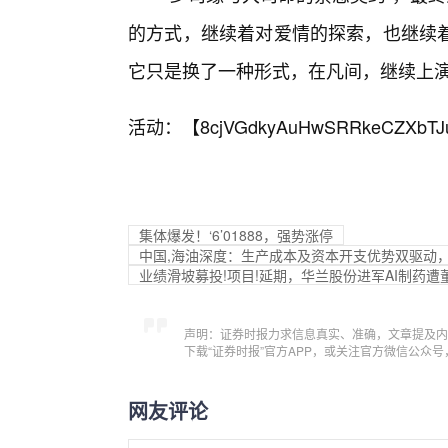
的方式，继续着对爱情的探索，也继续
它只是换了一种形式，在凡间，继续上演
活动：【
8cjVGdkyAuHwSRRkeCZXbTJ
集体爆发！‘6’01888，强势涨停
中国,海油深度：生产成本及资本开支优势双驱动
业绩滑坡募投!项目!延期，华兰股份进军AI制药遭
声明：证券时报力求信息真实、准确，文章提及内
下载“证券时报”官方APP，或关注官方微信公众
网友评论