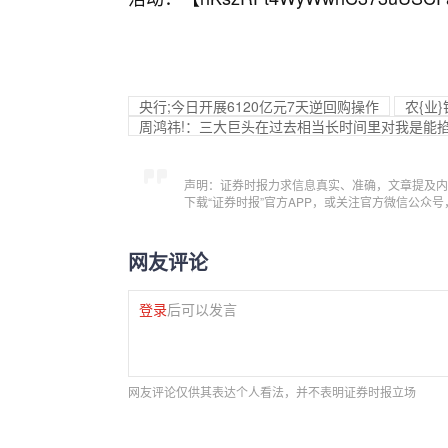
央行;今日开展6120亿元7天逆回购操作
农{业
周鸿祎!：三大巨头在过去相当长时间里对我是能
声明：证券时报力求信息真实、准确，文章提及内
下载“证券时报”官方APP，或关注官方微信公众
网友评论
登录
后可以发言
网友评论仅供其表达个人看法，并不表明证券时报立场