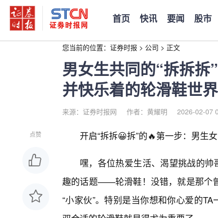
首页
快讯
要闻
股市
您当前的位置：
证券时报
>
公司
>
正文
男女生共同的“拆拆拆
并快乐着的轮滑鞋世界
来源：证券时报网
作者：黄耀明
2026-02-07 
开启“拆拆😀拆”的🔥第一步：男
点赞
嘿，各位热爱生活、渴望挑战的帅哥
趣的话题——轮滑鞋！没错，就是那个
“小家伙”。特别是当你想和你心爱的T